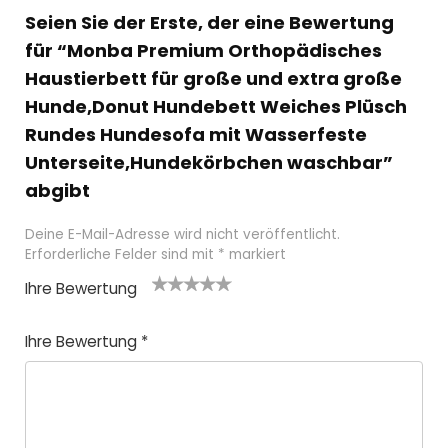
Seien Sie der Erste, der eine Bewertung
für “Monba Premium Orthopädisches
Haustierbett für große und extra große
Hunde,Donut Hundebett Weiches Plüsch
Rundes Hundesofa mit Wasserfeste
Unterseite,Hundekörbchen waschbar”
abgibt
Deine E-Mail-Adresse wird nicht veröffentlicht.
Erforderliche Felder sind mit
*
markiert
Ihre Bewertung
1
2
3 von
4 von
5 von
v
von
5 Ster
5 Stern
5 Sternen
Ihre Bewertung
*
o
5 St
nen
en
n
ern
5
en
St