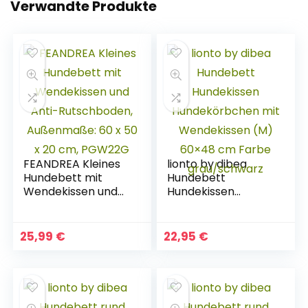
Verwandte Produkte
FEANDREA Kleines
lionto by dibea
Hundebett mit
Hundebett
Wendekissen und
Hundekissen
Anti-Rutschboden,
Hundekörbchen
Außenmaße: 60 x
mit Wendekissen
50 x 20 cm,
(M) 60×48 cm
25,99
€
22,95
€
PGW22G
Farbe
grau/schwarz