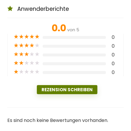
Anwenderberichte
0.0
von 5
★
★
★
★
★
0
★
★
★
★
★
0
★
★
★
★
★
0
★
★
★
★
★
0
★
★
★
★
★
0
REZENSION SCHREIBEN
Es sind noch keine Bewertungen vorhanden.