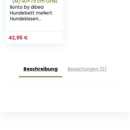
lionto by dibea
Hundebett meliert
Hundekissen
Hundekörbchen
Bezug abnehmbar
(M) 90×75 cm Grau
42,95
€
Beschreibung
Bewertungen (0)