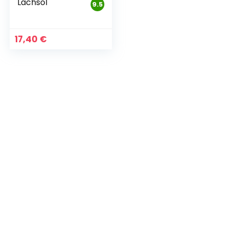
Lachsöl
9.5
17,40
€