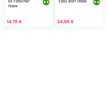
6x Falscher
Easy Barf Hase
9.8
9.4
Hase
14,76
€
24,00
€