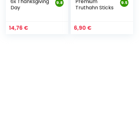
6x Thanksgiving
Premium
9.8
9.5
Day
Truthahn Sticks
14,76
€
6,90
€