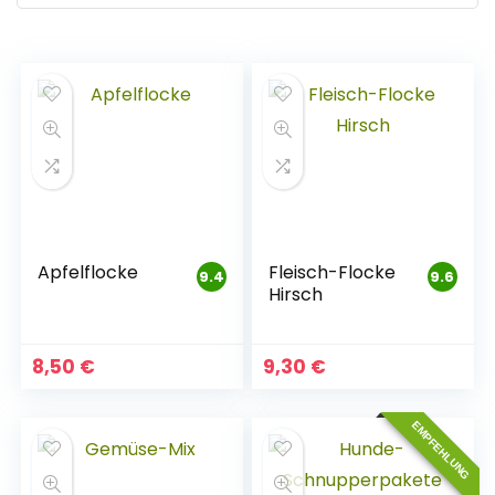
Apfelflocke
Fleisch-Flocke
9.4
9.6
Hirsch
8,50
€
9,30
€
EMPFEHLUNG