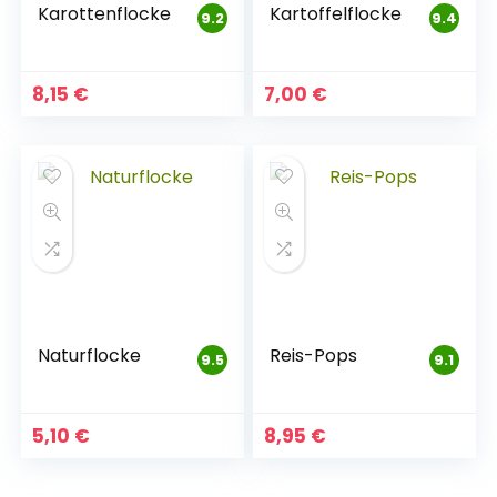
Karottenflocke
Kartoffelflocke
9.2
9.4
8,15
€
7,00
€
Naturflocke
Reis-Pops
9.5
9.1
5,10
€
8,95
€