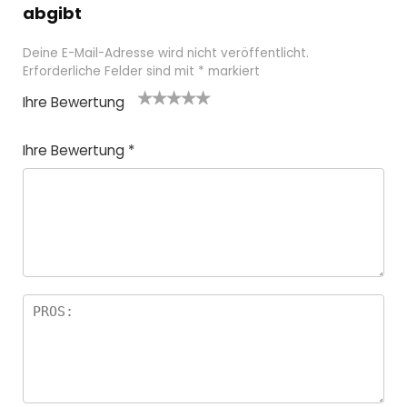
abgibt
Deine E-Mail-Adresse wird nicht veröffentlicht.
Erforderliche Felder sind mit
*
markiert
Ihre Bewertung
1
2
3 von
4 von
5 von
v
von
5 Ster
5 Stern
5 Sternen
Ihre Bewertung
*
o
5 St
nen
en
n
ern
5
en
St
e
r
n
e
n