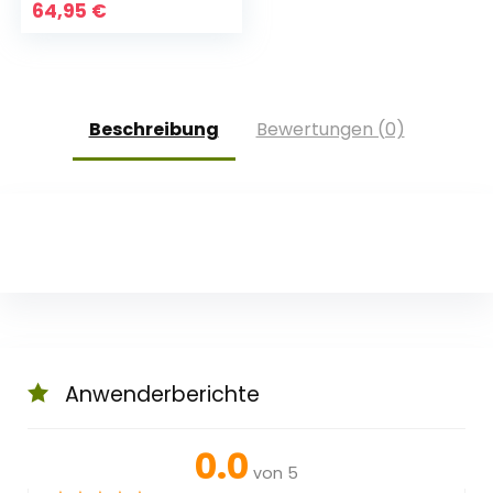
Hundekissen
64,95
€
Hundekörbchen
waschbar Grau XL
105 x 75cm
Beschreibung
Bewertungen (0)
Anwenderberichte
0.0
von 5