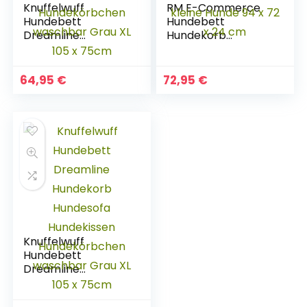
Knuffelwuff
RM E-Commerce
Hundebett
Hundebett
Dreamline
Hundekorb
Hundekorb
Hundekörbchen
Hundesofa
aus Weide XL mit
Hundekissen
Kissen grau für
64,95
€
72,95
€
Hundekörbchen
große und kleine
waschbar Grau XL
Hunde 94 x 72 x 24
105 x 75cm
cm
Knuffelwuff
Hundebett
Dreamline
Hundekorb
Hundesofa