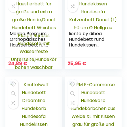
Monba Premium
lionto by dibea
Orthopädisches
Hundebett rund
Haustierbett für
Hundekissen
große und extra
Hundesofa
große Hunde,Donut
Katzenbett Donut
Hundebett
(L) 60 cm Ø
24,89
€
25,95
€
Weiches Plüsch
Hellgrau
Rundes Hundesofa
mit Wasserfeste
Unterseite,Hundekö
rbchen waschbar