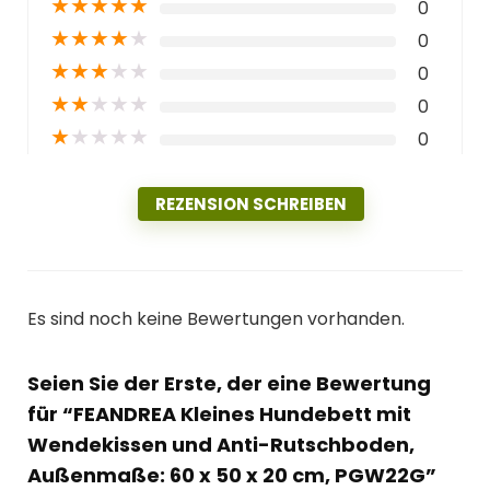
★
★
★
★
★
0
★
★
★
★
★
0
★
★
★
★
★
0
★
★
★
★
★
0
★
★
★
★
★
0
REZENSION SCHREIBEN
Es sind noch keine Bewertungen vorhanden.
Seien Sie der Erste, der eine Bewertung
für “FEANDREA Kleines Hundebett mit
Wendekissen und Anti-Rutschboden,
Außenmaße: 60 x 50 x 20 cm, PGW22G”