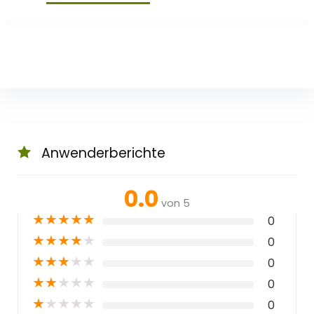
Anwenderberichte
0.0
von 5
★
★
★
★
★
0
★
★
★
★
★
0
★
★
★
★
★
0
★
★
★
★
★
0
★
★
★
★
★
0