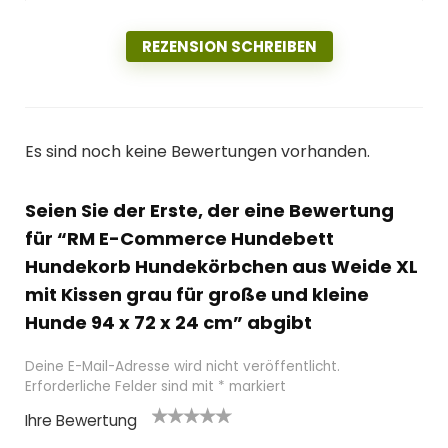
REZENSION SCHREIBEN
Es sind noch keine Bewertungen vorhanden.
Seien Sie der Erste, der eine Bewertung
für “RM E-Commerce Hundebett
Hundekorb Hundekörbchen aus Weide XL
mit Kissen grau für große und kleine
Hunde 94 x 72 x 24 cm” abgibt
Deine E-Mail-Adresse wird nicht veröffentlicht.
Erforderliche Felder sind mit
*
markiert
Ihre Bewertung
1
2
3 von
4 von
5 von