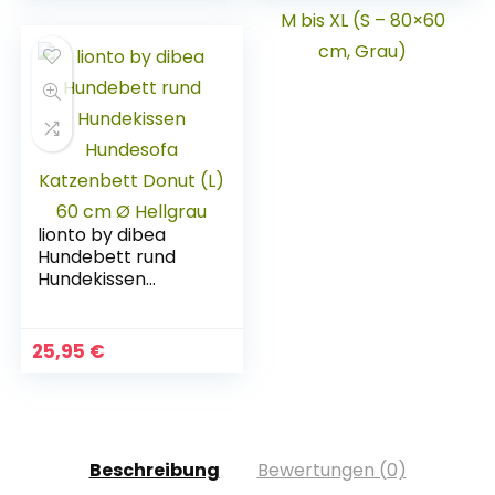
Hundekörbchen
Schlafplatz
Hundematratze
Polyester Farbe
und Größe wählbar
von M bis XL (S –
80×60 cm, Grau)
lionto by dibea
Hundebett rund
Hundekissen
Hundesofa
Katzenbett Donut
(L) 60 cm Ø
25,95
€
Hellgrau
Beschreibung
Bewertungen (0)