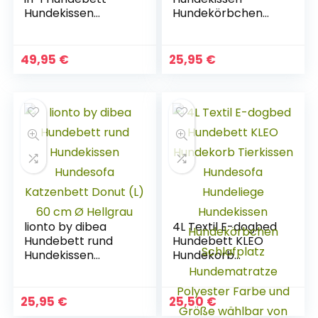
Hundekissen
Hundekörbchen
Hundekörbchen
mit Wendekissen
mit Wendekissen
meliert Größe (S)
(L) 110×80 cm
60×50 cm Beige
49,95
€
25,95
€
braun/beige
lionto by dibea
4L Textil E-dogbed
Hundebett rund
Hundebett KLEO
Hundekissen
Hundekorb
Hundesofa
Tierkissen
Katzenbett Donut
Hundesofa
(L) 60 cm Ø
Hundeliege
25,95
€
25,50
€
Hellgrau
Hundekissen