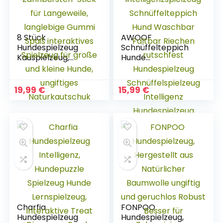
8 Stück
AWOOF
Hundespielzeug
Schnüffelteppich
Kauspielzeug,
Hunde
Zahnbürsten-Stick
intelligenzspielzeug
für Langeweile,
Schnüffelteppich
langlebige Gummi
Hund Waschbar
19,99
€
15,99
€
Spaß interaktives
Faltbar Riechen
Spielzeug für große
rutschfest
und kleine Hunde,
Hundespielzeug
ungiftiges
Schnüffelspielzeug
Naturkautschuk
Intelligenz
Hundespielzeug
Schnüffelspielzeug
Charfia
FONPOO
Hundespielzeug
Hundespielzeug,