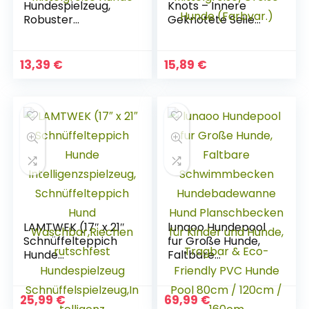
Hundespielzeug,
Knots – Innere
Robuster
Geknotete Seile
Naturkautschuk –
und Minimale
Kauen, Jagen,
Füllung für Weniger
Apportieren – Für
Unordnung – Für
13,39
€
15,89
€
Mittelgroße Hunde
Mittelgroße/Große
Hunde (Farbvar.)
LAMTWEK (17″ x 21″
lunaoo Hundepool
Schnüffelteppich
fur Große Hunde,
Hunde
Faltbare
Intelligenzspielzeug
Schwimmbecken
, Schnüffelteppich
Hundebadewanne
Hund
Hund
25,99
€
69,99
€