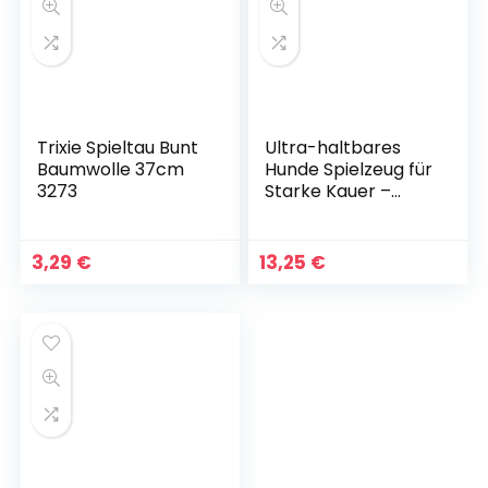
Trixie Spieltau Bunt
Ultra-haltbares
Baumwolle 37cm
Hunde Spielzeug für
3273
Starke Kauer –
Lebenslange
Ersatzgarantie –
nahezu
3,29
€
13,25
€
unzerstörbar
Hundespielzeug aus
natürliches Gummi
– Robust Tauziehen
Kauspielzeug für
große, mittelgroße
Hunde