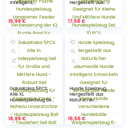
Intelligenz,
Hergestellt aus
Hundepuzzle
Natürlicher
Spielzeug Hunde
Baumwolle ungiftig
Lernspielzeug,
und geruchlos
15,99
€
17,58
€
interaktive Treat
Robust Besser für
Dispenser Puzzle
Zahnreinigung
Hundespielzeug,
Geeignet für kleine
Langsamer Feeder
Und Mittlere Hunde
Verbesserung der
Hundespielzeug Set
IQ Puzzle Bowl für
10 PCS
Welpen (Blau)
GaiusiKaisa 5PCS
Hunde Spielzeug,
Alle XL
Hergestellt aus
Hundespielzeug Seil
Natürlicher
für Große und
Baumwolle Hunde
Mittlere Hund –
Intelligenz
Robust Seil
Entwickeln
18,99
€
16,56
€
Hundespielzeug für
Geeignet für