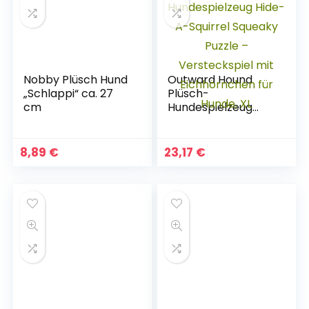
mittelgroße Hunde
mittelgroße Hunde
(15 PCS)
(10 PCS)
Nobby Plüsch Hund
Outward Hound
„Schlappi“ ca. 27
Plüsch-
cm
Hundespielzeug
Hide-A-Squirrel
Squeaky Puzzle –
Versteckspiel mit
8,89
€
23,17
€
Eichhörnchen für
Hunde, XL