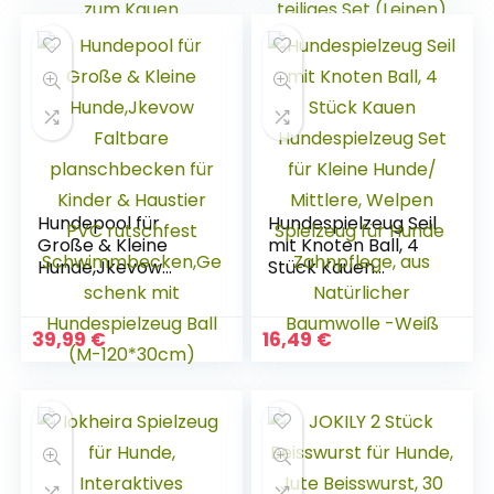
Aggressive Kauer –
Mittelgroße Hunde
Nahezu
kleine Hunde
Unzerstörbar –
Verschiedene
Hundespielzeug Ball
Hundebälle
– Tauziehen Seil
Welpenspielzeug
Ball zum Kauen
6-teiliges Set
(Leinen)
Hundepool für
Hundespielzeug Seil
Große & Kleine
mit Knoten Ball, 4
Hunde,Jkevow
Stück Kauen
Faltbare
Hundespielzeug Set
planschbecken für
für Kleine Hunde/
Kinder & Haustier
Mittlere, Welpen
39,99
€
16,49
€
PVC rutschfest
Spielzeug für Hunde
Schwimmbecken,G
​Zahnpflege, aus
eschenk mit
Natürlicher
Hundespielzeug Ball
Baumwolle -Weiß
(M-120*30cm)