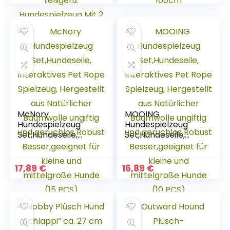
Waschbar,Riechen
Planschbecken für
rutschfest
Kinder und Hunde,
Hundespielzeug
Tragbar & Eco-
Schnüffelspielzeug,I
Friendly PVC Hunde
ntelligenz
Pool 80cm / 120cm
Hundespielzeug Mit
/ 160cm
2 Stück Saugnapf
McNory
MOOING
Hundespielzeug
Hundespielzeug
Set,Hundeseile,
Set,Hundeseile,
interaktives Pet
interaktives Pet
Rope Spielzeug,
Rope Spielzeug,
Hergestellt aus
Hergestellt aus
17,89
€
16,89
€
Natürlicher
Natürlicher
Baumwolle ungiftig
Baumwolle ungiftig
und geruchlos
und geruchlos
Robust
Robust
Besser,geeignet für
Besser,geeignet für
kleine und
kleine und