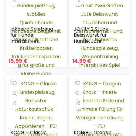
Iokheira Spielzeug
JOKILY 2 Stück
für Hunde,
Beisswurst für
Interaktives
Hunde, Jute
Hundespielzeug,
Beisswurst, 30 cm
stabiles
mit Zwei Griffen
Quietschende
Jute Beisswurst
15,99
€
14,99
€
Hundespielzeuge
Tauziehen und
mit Baumwollstoff
Zerrspiele mit
und Knitterpapier,
Hund, Sehr
Kauknochenspielze
Robustes
ug für große und
Hundespielzeug,
kleine Hunde
Welpentraining
Interaktives Spiel
KONG – Classic
KONG – Dragon