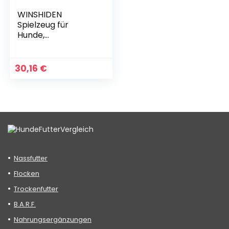
WINSHIDEN
Spielzeug für
Hunde,
Quietschende
Hundespielzeuge
mit
30,16
€
Baumwollmaterial
und Knitterpapier,
langlebiges
Hundespielzeug für
große und kleine
Hunde
Nassfutter
Flocken
Trockenfutter
B.A.R.F.
Nahrungsergänzungen