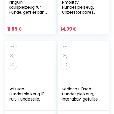
Pinguin
Rmolitty
Kauspielzeug für
Hundespielzeug,
Hunde, gefrierbar,
Unzerstörbares
füllbar, Leckerlis,
Kauspielzeug für
Kauspielzeug,
Hunde, Langlebiger
Naturkautschuk,
Gummi
11,89
€
14,99
€
interaktives Puzzle-
Quietschspielzeug
Spiel,
für Große Mittlere
Hundespielzeug für
Hunde
kleine, mittelgroße
Hunde, Spaß zum
Jagen und
Apportieren
SaiXuan
Sedioso Plüsch-
Hundespielzeug,10
Hundespielzeug,
PCS Hundeseile
interaktiv, gefüllter
Spielzeug,Spielseil
Fuchs,
für
Hundespielzeug