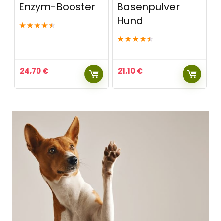
Enzym-Booster
Basenpulver
Hund
★
★
★
★
★
★
★
★
★
★
24,70
€
21,10
€