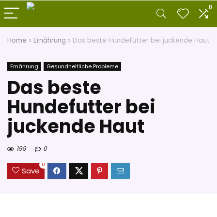
0
Home
»
Ernährung
»
Das beste Hundefutter bei juckende Haut
Ernährung
Gesundheitliche Probleme
Das beste
Hundefutter bei
juckende Haut
199
0
0
Save