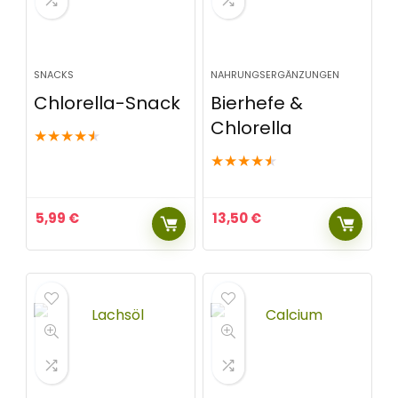
SNACKS
NAHRUNGSERGÄNZUNGEN
Chlorella-Snack
Bierhefe &
Chlorella
★
★
★
★
★
★
★
★
★
★
5,99
€
13,50
€