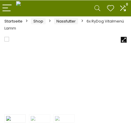
0
Startseite
Shop
Nassfutter
6x RyDog Vitalmenü
Lamm