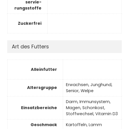
ser­vie­
rungs­stof­fe
Zuckerfrei
Art des Futters
Al­lein­fut­ter
Erwachsen, Junghund,
Al­ters­grup­pe
Senior, Welpe
Darm, Im­mun­sys­tem,
Ein­satz­be­rei­che
Magen, Schon­kost,
Stoff­wech­sel, Vitamin D3
Ge­schmack
Kartoffeln, Lamm