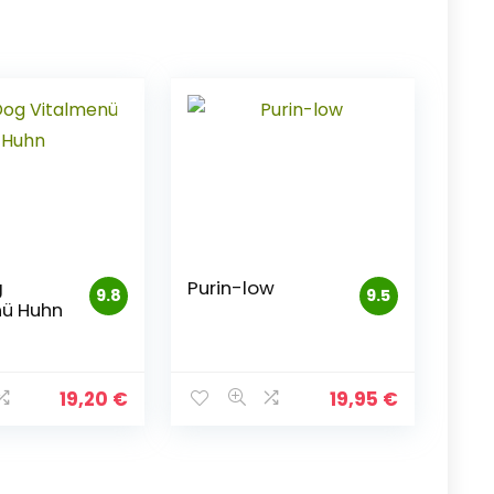
g
Purin-low
9.8
9.5
nü Huhn
19,20
€
19,95
€