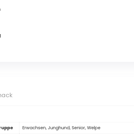
n
g
nack
grup­pe
Erwachsen, Junghund, Senior, Welpe