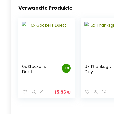
Verwandte Produkte
6x Gockel’s
6x Thanksgivi
9.8
Duett
Day
15,96
€