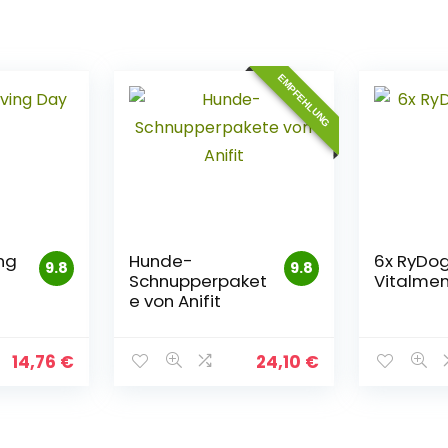
EMPFEHLUNG
ng
Hunde-
6x RyDo
9.8
9.8
Schnupperpaket
Vitalme
e von Anifit
14,76
€
24,10
€