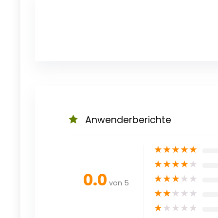
Anwenderberichte
★
★
★
★
★
★
★
★
★
★
0.0
★
★
★
★
★
von 5
★
★
★
★
★
★
★
★
★
★