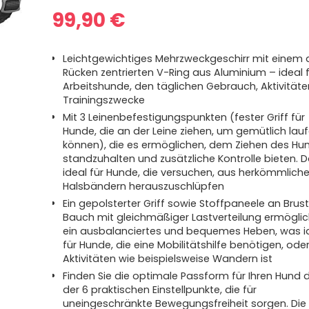
99,90
€
Leichtgewichtiges Mehrzweckgeschirr mit einem
Rücken zentrierten V-Ring aus Aluminium – ideal 
Arbeitshunde, den täglichen Gebrauch, Aktivität
Trainingszwecke
Mit 3 Leinenbefestigungspunkten (fester Griff für
Hunde, die an der Leine ziehen, um gemütlich lau
können), die es ermöglichen, dem Ziehen des Hu
standzuhalten und zusätzliche Kontrolle bieten. D
ideal für Hunde, die versuchen, aus herkömmlich
Halsbändern herauszuschlüpfen
Ein gepolsterter Griff sowie Stoffpaneele an Brus
Bauch mit gleichmäßiger Lastverteilung ermögli
ein ausbalanciertes und bequemes Heben, was i
für Hunde, die eine Mobilitätshilfe benötigen, oder
Aktivitäten wie beispielsweise Wandern ist
Finden Sie die optimale Passform für Ihren Hund 
der 6 praktischen Einstellpunkte, die für
uneingeschränkte Bewegungsfreiheit sorgen. Die 