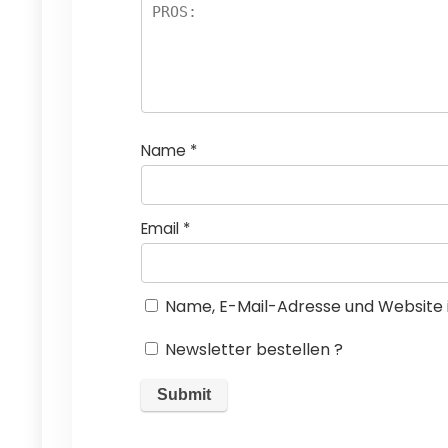
n
e
n
Name
*
Email
*
Name, E-Mail-Adresse und Website 
Newsletter bestellen ?