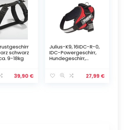
rustgeschirr
Julius-K9, 16IDC-R-0,
arz schwarz
IDC-Powergeschirr,
 ca. 9-18kg
Hundegeschirr,
Größe M/0, rot
39,90
€
27,99
€