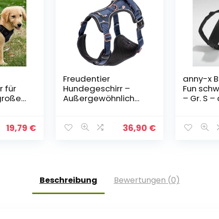
Freudentier
anny-x B
 für
Hundegeschirr –
Fun schw
lgroße
Außergewöhnlich
– Gr. S –
unde
elegant –
hirr No
Atmungsaktive
Polsterung –
19,79
€
36,90
€
schirr
Bombenfester Sitz –
 Dog
Brustgeschirr für
h
große, mittelgroße
und kleine Hund
Beschreibung
Bewertungen (0)
v