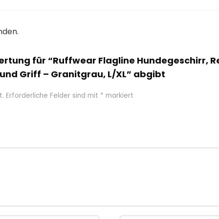
nden.
wertung für “Ruffwear Flagline Hundegeschirr, 
und Griff – Granitgrau, L/XL” abgibt
t.
Erforderliche Felder sind mit
*
markiert