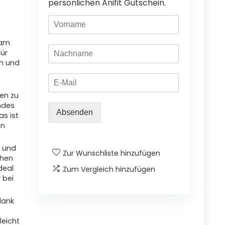
persönlichen Anifit Gutschein.
 am
für
en und
fen zu
ndes
Absenden
as ist
en
t und
Zur Wunschliste hinzufügen
chen
deal
Zum Vergleich hinzufügen
 bei
dank
leicht