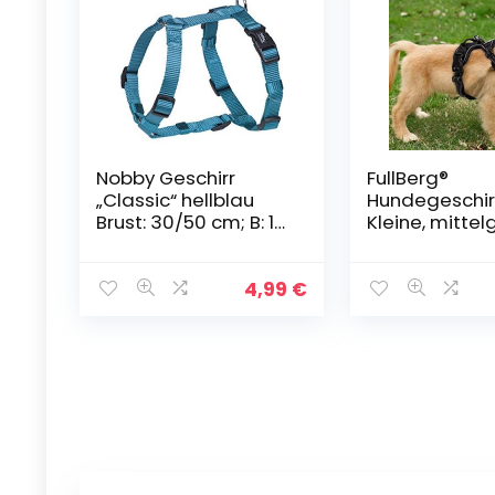
Nobby Geschirr
FullBerg®
„Classic“ hellblau
Hundegeschirr
Brust: 30/50 cm; B: 15
Kleine, mitte
mm
und große H
Anti Zug Gesc
Pull
4,99
€
Sicherheitsge
Brustgeschirr
Harness Weic
Gepolstert
verstellbar
Atmungsakti
Schwarz (M)