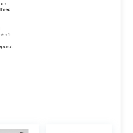
ren
Ihres
d
schaft
eparat