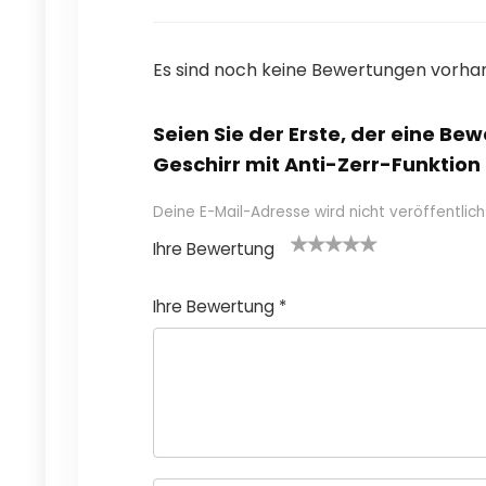
Es sind noch keine Bewertungen vorha
Seien Sie der Erste, der eine Be
Geschirr mit Anti-Zerr-Funktion 
Deine E-Mail-Adresse wird nicht veröffentlich
Ihre Bewertung
1
2
3 von
4 von
5 von
v
von
5 Ster
5 Stern
5 Sternen
Ihre Bewertung
*
o
5 St
nen
en
n
ern
5
en
St
e
r