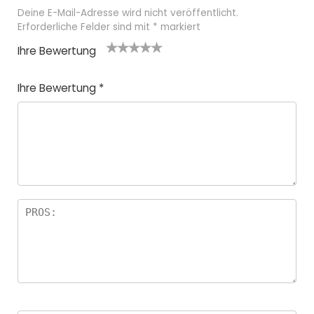
Deine E-Mail-Adresse wird nicht veröffentlicht.
Erforderliche Felder sind mit
*
markiert
Ihre Bewertung
1
2
3 von
4 von
5 von
v
von
5 Ster
5 Stern
5 Sternen
Ihre Bewertung
*
o
5 St
nen
en
n
ern
5
en
St
e
r
n
e
n