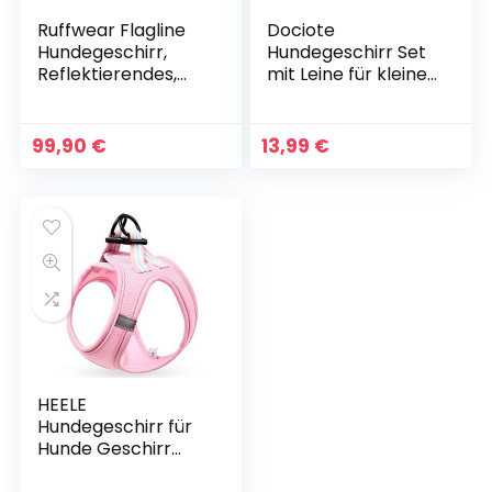
Ruffwear Flagline
Dociote
Hundegeschirr,
Hundegeschirr Set
Reflektierendes,
mit Leine für kleine
Gepolstertes
Hunde –
Geschirr mit Anti-
Brustgeschirr
Zerr-Funktion und
ausbruchsicheres
99,90
€
13,99
€
Griff – Granitgrau,
Katzengeschirr
L/XL
Welpengeschirr
Step-In Geschirr
für kleine Hunde,
Welpen, Katzen S
Eisblau
HEELE
Hundegeschirr für
Hunde Geschirr
Hund Klein Weich