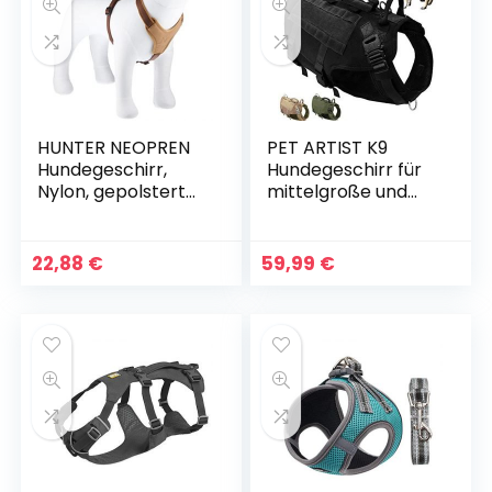
HUNTER NEOPREN
PET ARTIST K9
Hundegeschirr,
Hundegeschirr für
Nylon, gepolstert
mittelgroße und
mit Neopren, für
große Hunde, zum
Sport und Freizeit,
Wandern, kein
braun/karamell,
Ziehen an der
22,88
€
59,99
€
Nylon, Neopren, M-
Vorderseite, Molle-
L (60-76)
Weste für Hunde,
Schwarz,
(Brustumfang 80-
105cm)