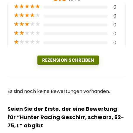
★
★
★
★
★
0
★
★
★
★
★
0
★
★
★
★
★
0
★
★
★
★
★
0
★
★
★
★
★
0
REZENSION SCHREIBEN
Es sind noch keine Bewertungen vorhanden.
Seien Sie der Erste, der eine Bewertung
für “Hunter Racing Geschirr, schwarz, 62-
75, L” abgibt