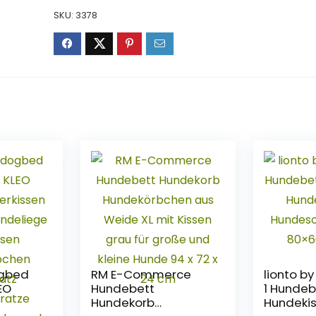
SKU:
3378
ogbed
RM E-Commerce
lionto by
EO
Hundebett
1 Hundeb
Hundekorb
Hundeki