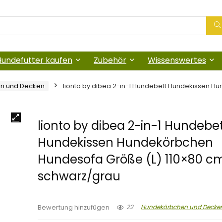
Hundefutter kaufen
Zubehör
Wissenswertes
n und Decken
lionto by dibea 2-in-1 Hundebett Hundekissen H
lionto by dibea 2-in-1 Hundebe
Hundekissen Hundekörbchen
Hundesofa Größe (L) 110×80 c
schwarz/grau
22
Hundekörbchen und Decke
Bewertung hinzufügen