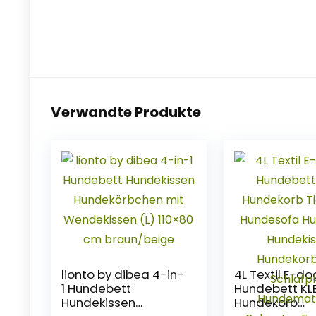
Verwandte Produkte
lionto by dibea 4-in-
4L Textil E-d
1 Hundebett
Hundebett KL
Hundekissen
Hundekorb