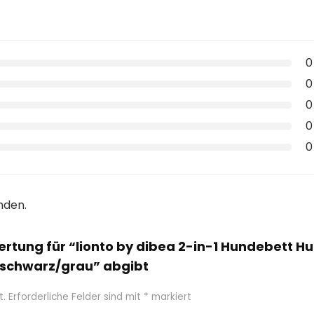
0
0
0
0
0
nden.
ewertung für “lionto by dibea 2-in-1 Hundebett
 schwarz/grau” abgibt
t.
Erforderliche Felder sind mit
*
markiert