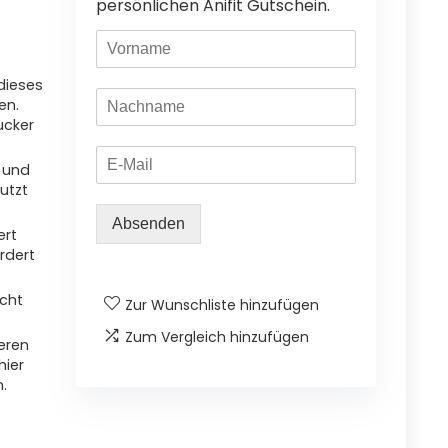
persönlichen Anifit Gutschein.
dieses
en.
ucker
 und
utzt
Absenden
ert
rdert
icht
Zur Wunschliste hinzufügen
Zum Vergleich hinzufügen
seren
hier
.