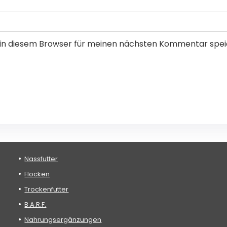
in diesem Browser für meinen nächsten Kommentar spei
Nassfutter
Flocken
Trockenfutter
B.A.R.F.
Nahrungsergänzungen