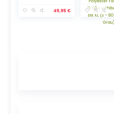
Hundekörbchen mit
Tierkissen
Wendekissen (L)
Hundesofa
110×80 cm
Hundeliege
49,95
€
braun/beige
Hundekissen
Hundekörbch
Schlafplatz
Hundematrat
Polyester Far
Größe wählba
M bis XL (S –
cm, Grau)