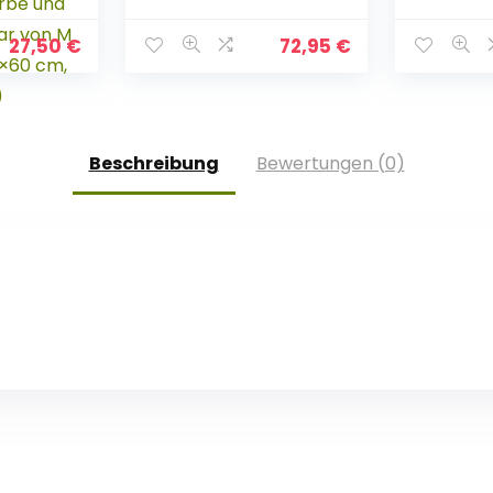
Hundekörbchen aus
Hundekö
Weide XL mit Kissen
Hundeso
grau für große und
(M) 80×
27,50
€
72,95
€
kleine Hunde 94 x 72
en
x 24 cm
ze
be und
Beschreibung
Bewertungen (0)
r von
 80×60