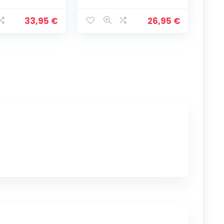
rbchen
Hundekörbchen mit
fa Größe
Wendekissen (S)
60 cm Grau
65×50 cm
33,95
€
26,95
€
schwarz/grau