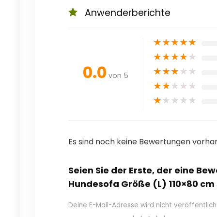
Anwenderberichte
★
★
★
★
★
★
★
★
★
★
0.0
★
★
★
★
★
von 5
★
★
★
★
★
★
★
★
★
★
Es sind noch keine Bewertungen vorha
Seien Sie der Erste, der eine B
Hundesofa Größe (L) 110×80 cm
Deine E-Mail-Adresse wird nicht veröffentlich