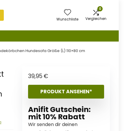
0
Vergleichen
Wunschliste
undekörbchen Hundesofa Größe (L) 110×80 cm
tt
39,95
€
PRODUKT ANSEHEN*
m
Anifit Gutschein:
mit 10% Rabatt
n
Wir senden dir deinen