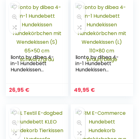
lionto by dibea 4-
lionto by dibea 4-
in-1 Hundebett
in-1 Hundebett
Hundekissen
Hundekissen
Hundekörbchen
Hundekörbchen
mit Wendekissen
mit Wendekissen
(S) 65×50 cm
(L) 110×80 cm
26,95
€
49,95
€
schwarz/grau
braun/beige