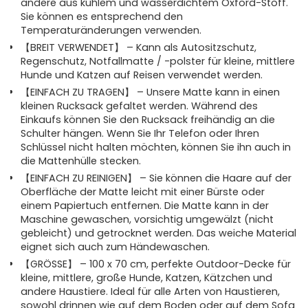
andere aus kühlem und wasserdichtem Oxford-Stoff.
Sie können es entsprechend den
Temperaturänderungen verwenden.
【BREIT VERWENDET】 – Kann als Autositzschutz,
Regenschutz, Notfallmatte / -polster für kleine, mittlere
Hunde und Katzen auf Reisen verwendet werden.
【EINFACH ZU TRAGEN】 – Unsere Matte kann in einen
kleinen Rucksack gefaltet werden. Während des
Einkaufs können Sie den Rucksack freihändig an die
Schulter hängen. Wenn Sie Ihr Telefon oder Ihren
Schlüssel nicht halten möchten, können Sie ihn auch in
die Mattenhülle stecken.
【EINFACH ZU REINIGEN】 – Sie können die Haare auf der
Oberfläche der Matte leicht mit einer Bürste oder
einem Papiertuch entfernen. Die Matte kann in der
Maschine gewaschen, vorsichtig umgewälzt (nicht
gebleicht) und getrocknet werden. Das weiche Material
eignet sich auch zum Händewaschen.
【GRÖSSE】 – 100 x 70 cm, perfekte Outdoor-Decke für
kleine, mittlere, große Hunde, Katzen, Kätzchen und
andere Haustiere. Ideal für alle Arten von Haustieren,
sowohl drinnen wie auf dem Boden oder auf dem Sofa