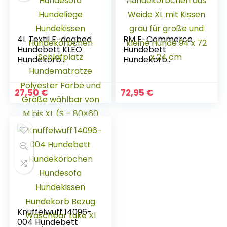
4L Textil E-dogbed
RM E-Commerce
Hundebett KLEO
Hundebett
Hundekorb
Hundekorb
Tierkissen
Hundekörbchen
Hundesofa
aus Weide XL mit
Hundeliege
Kissen grau für
27,50
€
72,95
€
Hundekissen
große und kleine
Hundekörbchen
Hunde 94 x 72 x 24
Schlafplatz
cm
Hundematratze
Polyester Farbe
und Größe wählbar
von M bis XL (S –
80×60 cm, Grau)
Knuffelwuff 14096-
004 Hundebett