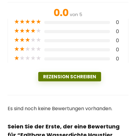
0.0
von 5
★
★
★
★
★
0
★
★
★
★
★
0
★
★
★
★
★
0
★
★
★
★
★
0
★
★
★
★
★
0
REZENSION SCHREIBEN
Es sind noch keine Bewertungen vorhanden.
Seien Sie der Erste, der eine Bewertung
für “Faltbare Wasserdichte Haustier