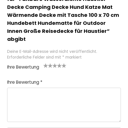
Decke Camping Decke Hund Katze Mat
Wärmende Decke mit Tasche 100 x 70 cm
Hundebett Hundematte für Outdoor
Innen Große Reisedecke für Haustier”
abgibt
Deine E-Mail-Adresse wird nicht veröffentlicht.
Erforderliche Felder sind mit
*
markiert
Ihre Bewertung
1
2
3 von
4 von
5 von
v
von
5 Ster
5 Stern
5 Sternen
Ihre Bewertung
*
o
5 St
nen
en
n
ern
5
en
St
e
r