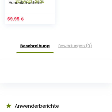
Hundekörbchen
Hundesofa
Hundekissen
Hundekorb Bezug
69,95
€
Waschbar Luke Xl
Schwarz-Grau
Beschreibung
Bewertungen (0)
Anwenderberichte