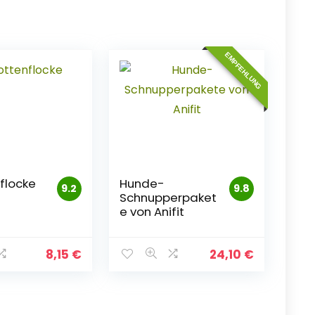
EMPFEHLUNG
flocke
Hunde-
9.2
9.8
Schnupperpaket
e von Anifit
8,15
€
24,10
€