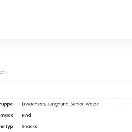
sch
grup­pe
Erwachsen, Junghund, Senior, Welpe
hmack
Rind
tertyp
Snacks