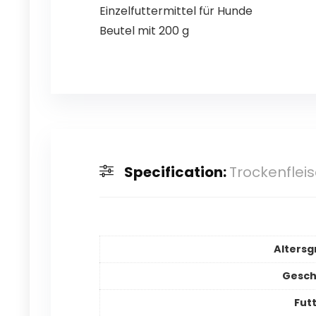
Einzelfuttermittel für Hunde
Beutel mit 200 g
Specification:
Trockenflei
Al­ters­
Ge­sc
Fut