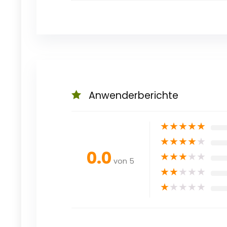
Anwenderberichte
★
★
★
★
★
★
★
★
★
★
0.0
★
★
★
★
★
von 5
★
★
★
★
★
★
★
★
★
★