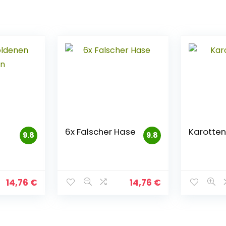
6x Falscher Hase
Karotten
9.8
9.8
14,76
€
14,76
€