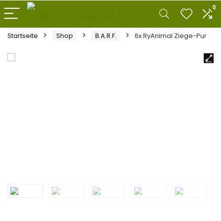
0
Startseite
Shop
B.A.R.F.
6x RyAnimal Ziege-Pur