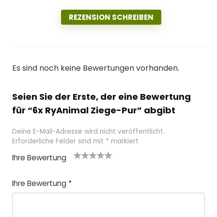
REZENSION SCHREIBEN
Es sind noch keine Bewertungen vorhanden.
Seien Sie der Erste, der eine Bewertung
für “6x RyAnimal Ziege-Pur” abgibt
Deine E-Mail-Adresse wird nicht veröffentlicht.
Erforderliche Felder sind mit
*
markiert
Ihre Bewertung
1
2
3 von
4 von
5 von
v
von
5 Ster
5 Stern
5 Sternen
Ihre Bewertung
*
o
5 St
nen
en
n
ern