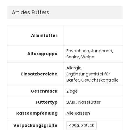
Art des Futters
Al­lein­fut­ter
Erwachsen, Junghund,
Al­ters­grup­pe
Senior, Welpe
Allergie,
Ein­satz­be­rei­che
Ergänzungsmittel für
Barfer, Ge­wichts­kon­trol­le
Ge­schmack
Ziege
Futtertyp
BARF, Nassfutter
Rasseempfehlung
Alle Rassen
Verpackungsgröße
400g, 6 Stück