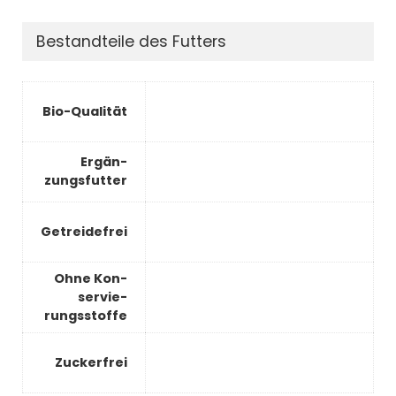
Bestandteile des Futters
Bio-Qualität
Er­gän­
zungs­fut­ter
Getreidefrei
Ohne Kon­
ser­vie­
rungs­stof­fe
Zuckerfrei