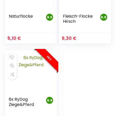
Naturflocke
Fleisch-Flocke
9.5
9.6
Hirsch
5,10
€
9,30
€
NEU
6x RyDog
9.8
Ziege&Pferd