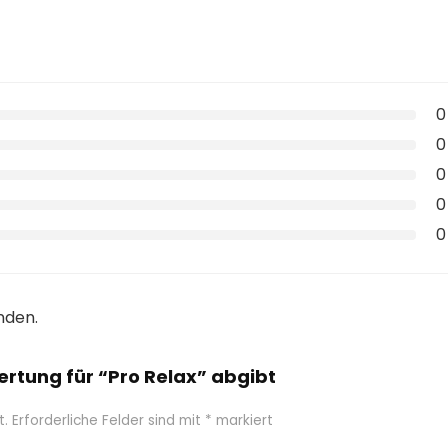
0
0
0
0
0
nden.
wertung für “Pro Relax” abgibt
t.
Erforderliche Felder sind mit
*
markiert