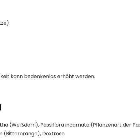
tze)
gkeit kann bedenkenlos erhöht werden.
g
tha (Weißdorn), Passiflora incarnata (Pflanzenart der 
um (Bitterorange), Dextrose