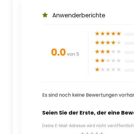
Anwenderberichte
★
★
★
★
★
★
★
★
★
★
0.0
★
★
★
★
★
von 5
★
★
★
★
★
★
★
★
★
★
Es sind noch keine Bewertungen vorha
Seien Sie der Erste, der eine Be
Deine E-Mail-Adresse wird nicht veröffentlich