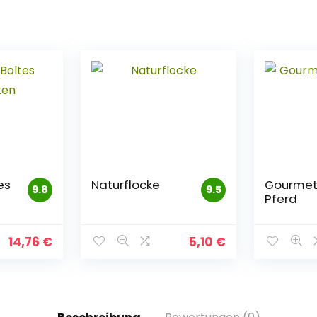
es
Naturflocke
Gourmet
9.8
9.5
Pferd
14,76
€
5,10
€