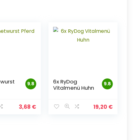
wurst
6x RyDog
9.8
9.8
Vitalmenü Huhn
3,68
€
19,20
€