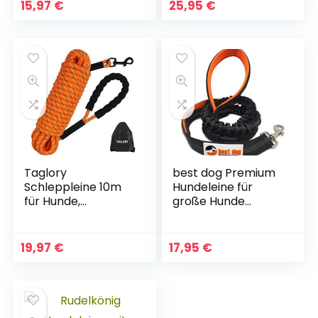
Jogging-Leine,
Lederleine
15,97
€
25,95
€
Gürtel mit
Hochwertig
einziehbarem
Langlebig Gehleine
Bungee,
Trainingsleine für
reflektierende
Mittlere/Große
Nähte für bis zu 110
Hunde
kg Hunde
Taglory
best dog Premium
Schleppleine 10m
Hundeleine für
für Hunde,
große Hunde
Hundeleine mit
(Orange-Schwarz)
Gepolsterten Griff,
Trainingsleine für
19,97
€
17,95
€
Kleine bis Große
Hunde, Orange