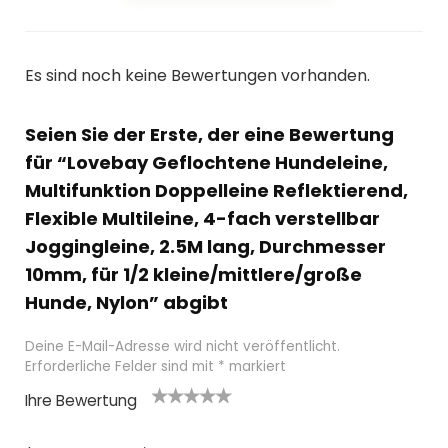
Es sind noch keine Bewertungen vorhanden.
Seien Sie der Erste, der eine Bewertung
für “Lovebay Geflochtene Hundeleine,
Multifunktion Doppelleine Reflektierend,
Flexible Multileine, 4-fach verstellbar
Joggingleine, 2.5M lang, Durchmesser
10mm, für 1/2 kleine/mittlere/große
Hunde, Nylon” abgibt
Deine E-Mail-Adresse wird nicht veröffentlicht.
Erforderliche Felder sind mit
*
markiert
Ihre Bewertung
1
2
3 von
4 von
5 von
v
von
5 Ster
5 Stern
5 Sternen