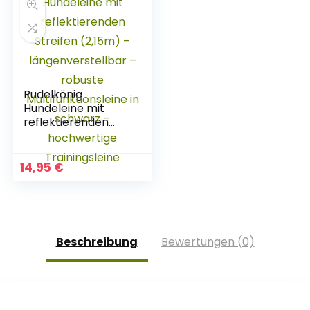
Rudelkönig
Hundeleine mit
reflektierenden
Streifen (2,15m) –
längenverstellbar –
robuste
14,95
€
Multifunktionsleine
in schwarz –
hochwertige
Trainingsleine
Beschreibung
Bewertungen (0)