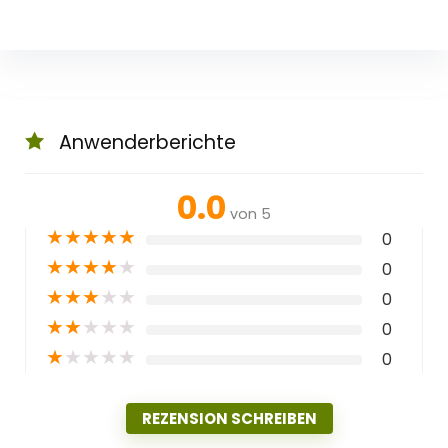
Anwenderberichte
0.0
von 5
★
★
★
★
★
0
★
★
★
★
★
0
★
★
★
★
★
0
★
★
★
★
★
0
★
★
★
★
★
0
REZENSION SCHREIBEN