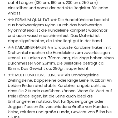
auf 4 Längen (130 cm, 180 cm, 230 cm, 250 cm)
einstellbar und somit der perfekte Begleiter für jeden
Anlass.
✯✯ PREMIUM QUALITÄT ✯✯ Die Hundeführleine besteht
aus hochwertigem Nylon. Durch das hochwertige
Nylonmaterial ist die Hundeleine komplett waschbar
und auch waschmaschinenfest. Das Material ist
doppeltgeflochten, die Leine liegt gut in der Hand.
✯✯ KARABINERHAKEN ✯✯ 2 robuste Karabinerhaken mit
Drehwinkel machen die Hundeleine zum zuverlässigen
Utensil. DIE Haken ca. 70mm lang, die Ringe haben einen
Durchmesser von 25mm. Die Seilstärke beträgt ca.
10mm. Das Gewicht ca. 280gr., super leicht.
✯✯ MULTIFUNKTIONS-LEINE ✯✯ Als Umhängeleine,
Zwillingsleine, Doppelleine oder lange Leine nutzbar! An
beiden Enden sind stabile Karabiner angebracht, so
dass Sie 2 Hunde ausführen können. Wenn Sie Wert auf
freie Hände legen, ist die Leine auch ideal als
Umhängeleine nutzbar. Gut für Spaziergänge oder
Joggen. Passen Sie verschiedene Größe von Hunden,
kleine, mittlere und große Hunde, Gewicht von 5 lbs bis
55 lbs.