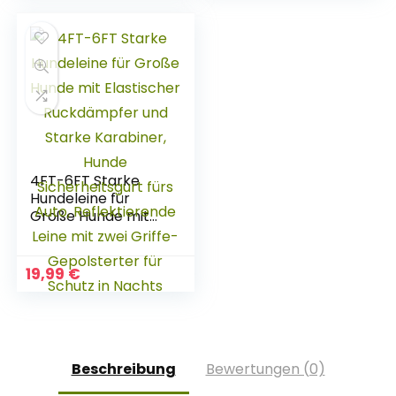
ideale Alltagsleine
Schlepp-Leine
für alle Rassen –
groß | Führ-Leine
leicht & robust, inkl.
klein | Lauf-Leine
eBook
Welpen-Leine | XS,
Grün
4FT-6FT Starke
Hundeleine für
Große Hunde mit
Elastischer
Ruckdämpfer und
Starke Karabiner,
19,99
€
Hunde
Sicherheitsgurt fürs
Auto,
Reflektierende
Leine mit zwei
Beschreibung
Bewertungen (0)
Griffe-
Gepolsterter für