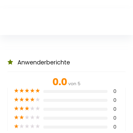
Schutz in Nachts
Anwenderberichte
0.0
von 5
★
★
★
★
★
0
★
★
★
★
★
0
★
★
★
★
★
0
★
★
★
★
★
0
★
★
★
★
★
0