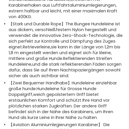
Karabinerhaken aus Luftfahrtaluminiumlegierungen,
extrem haltbar und leicht, mit einer maximalen Kraft
von 400KG.
【Stark und Durable Rope】The Bungee Hundeleine ist
aus dickem, verschleißfestem Nylon hergestellt und
verwendet die innovative Zero-Shock-Technologie, die
sich perfekt zur Kontrolle und Dämpfung des Zuges
eignet.Retrieverleine,sie kann in der Länge von 1,2m bis
1,8 m eingestellt werden und eignet sich für kleine,
mittlere und große Hunde.Reflektierenden Streifen
Hundeleine,und die stark reflektierenden Fäden sorgen
dafür, dass Sie auf Ihren Nachtspaziergängen sowohl
sicher als auch sichtbar sind.
【Zwei Bequemer Handhabe】Hundeleine einziehbar
große hunde.Hundeleine für Grosse Hunde
Doppelgriff,weich gepolstertem Griff bietet
erstaunlichen Komfort und schützt Ihre Hand vor
plötzlichen starken Zugkräften. Der andere Griff
befindet sich in der Nähe des Karabiners, um Ihren
Hund als kurze Leine in Ihrer Nähe zu halten.
【Aviation Aluminiumlegierungen Karabiner】 Die