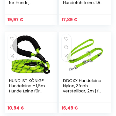
für Hunde,
Hundeführleine, 1,5
Hundeleine mit
x 200 cm,
Gepolsterten Griff,
braun/caramel
Trainingsleine für
19,97
€
17,89
€
Kleine bis Große
Hunde, Orange
HUND IST KÖNIG®
DDOXX Hundeleine
Hundeleine – 1,5m
Nylon, 3fach
Hunde Leine für
verstellbar, 2m | für
Gassigehen &
kleine & große
Training – Führleine
Hunde | Doppel-
mit weichem Griff
Leine Zwei Hund
10,94
€
16,49
€
& Reflektoren –
Katze Welpe |