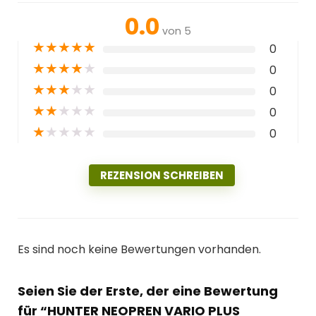
0.0
von 5
★
★
★
★
★
0
★
★
★
★
★
0
★
★
★
★
★
0
★
★
★
★
★
0
★
★
★
★
★
0
REZENSION SCHREIBEN
Es sind noch keine Bewertungen vorhanden.
Seien Sie der Erste, der eine Bewertung
für “HUNTER NEOPREN VARIO PLUS