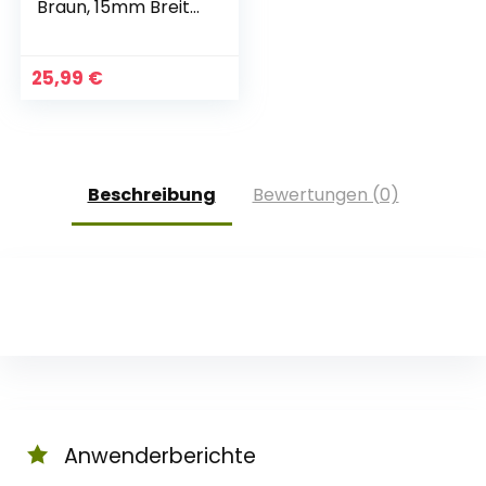
Braun, 15mm Breite,
25-29cm
Halsumfang,
geflochten mit
25,99
€
Dornschließe,
geflochtenes
Hundehalsband,
Handarbeit aus
Deutschland,
Beschreibung
Bewertungen (0)
hochwertiges
Rindsleder
Anwenderberichte