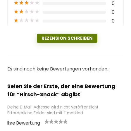
★
★
★
★
★
0
★
★
★
★
★
0
★
★
★
★
★
0
REZENSION SCHREIBEN
Es sind noch keine Bewertungen vorhanden.
Seien Sie der Erste, der eine Bewertung
für “Hirsch-Snack” abgibt
Deine E-Mail-Adresse wird nicht veröffentlicht.
Erforderliche Felder sind mit
*
markiert
Ihre Bewertung
1
2
3 von
4 von
5 von