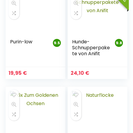
Purin-low
Hunde-
9.5
9.8
Schnupperpake
te von Anifit
19,95
€
24,10
€