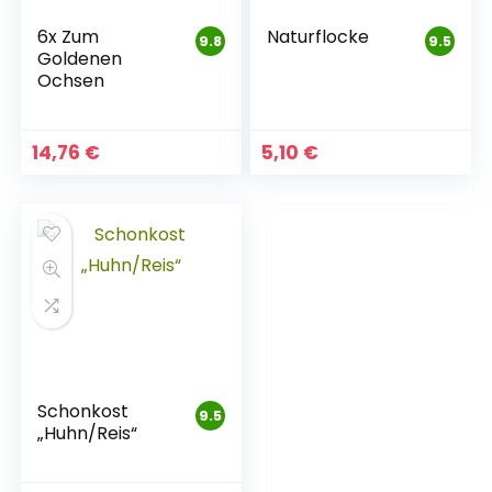
6x Zum
Naturflocke
9.8
9.5
Goldenen
Ochsen
14,76
€
5,10
€
Schonkost
9.5
„Huhn/Reis“