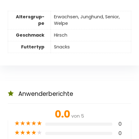
Al­ters­grup­
Erwachsen, Junghund, Senior,
pe
Welpe
Ge­schmack
Hirsch
Futtertyp
Snacks
Anwenderberichte
0.0
von 5
★
★
★
★
★
0
★
★
★
★
★
0