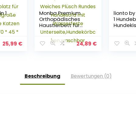
n 1
Monba Premium
lionto by
Orthopädisches
1 Hundeb
Haustierbett für
Hundeki
en
große und extra
Hundekö
große Hunde,Donut
Hundeso
Hundebett Weiches
(M) 80×
25,99
€
24,89
€
atz für
Plüsch Rundes
große
Hundesofa mit
e
Wasserfeste
-grau
Unterseite,Hundekör
m
bchen waschbar
Beschreibung
Bewertungen (0)