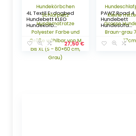
4L Textil E-dogbed
PAWZ Road 4 i
Hundebett KLEO
Hundebett
Hundekorb
Hundesofa
Tierkissen
Hundekörbch
Hundesofa
Hundekissen
Hundeliege
Katzenbett
27,50
€
Hundekissen
Hundeschlafpl
Hundekörbchen
Kleine mittel
Schlafplatz
Grosse Hund
Hundematratze
Katzen Braun
Polyester Farbe und
70 * 45 * 17c
Größe wählbar von
M bis XL (S – 80×60
cm, Grau)