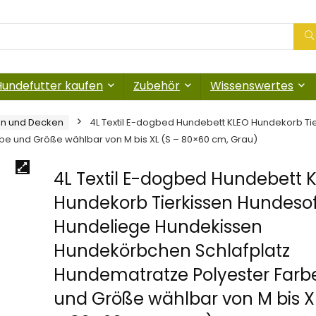
Hundefutter kaufen
Zubehör
Wissenswertes
n und Decken
4L Textil E-dogbed Hundebett KLEO Hundekorb T
e und Größe wählbar von M bis XL (S – 80×60 cm, Grau)
4L Textil E-dogbed Hundebett 
Hundekorb Tierkissen Hundeso
Hundeliege Hundekissen
Hundekörbchen Schlafplatz
Hundematratze Polyester Farb
und Größe wählbar von M bis X