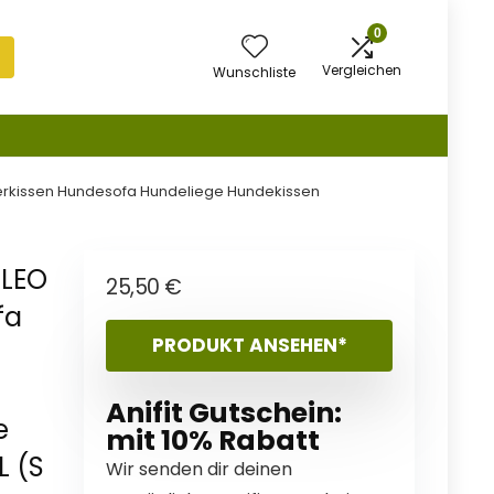
0
Vergleichen
Wunschliste
ierkissen Hundesofa Hundeliege Hundekissen
KLEO
25,50
€
fa
PRODUKT ANSEHEN*
Anifit Gutschein:
e
mit 10% Rabatt
L (S
Wir senden dir deinen