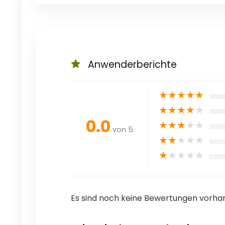
Anwenderberichte
★
★
★
★
★
★
★
★
★
★
0.0
★
★
★
★
★
von 5
★
★
★
★
★
★
★
★
★
★
Es sind noch keine Bewertungen vorha