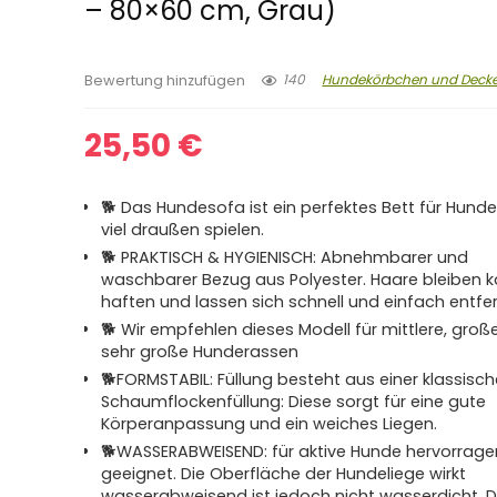
– 80×60 cm, Grau)
140
Hundekörbchen und Deck
Bewertung hinzufügen
25,50
€
🐕 Das Hundesofa ist ein perfektes Bett für Hunde
viel draußen spielen.
🐕 PRAKTISCH & HYGIENISCH: Abnehmbarer und
waschbarer Bezug aus Polyester. Haare bleiben
haften und lassen sich schnell und einfach entfe
🐕 Wir empfehlen dieses Modell für mittlere, groß
sehr große Hunderassen
🐕FORMSTABIL: Füllung besteht aus einer klassisc
Schaumflockenfüllung: Diese sorgt für eine gute
Körperanpassung und ein weiches Liegen.
🐕WASSERABWEISEND: für aktive Hunde hervorrag
geeignet. Die Oberfläche der Hundeliege wirkt
wasserabweisend ist jedoch nicht wasserdicht. D