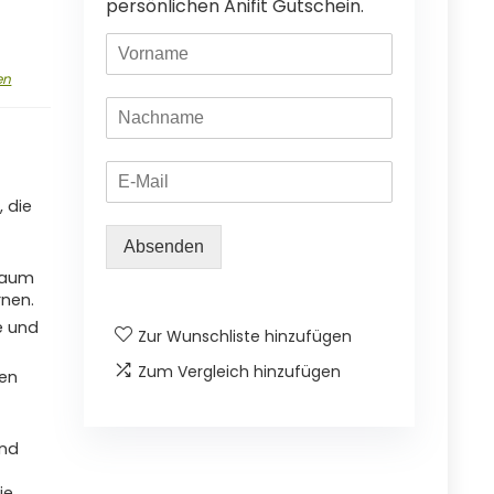
persönlichen Anifit Gutschein.
en
, die
Absenden
 kaum
rnen.
e und
Zur Wunschliste hinzufügen
Zum Vergleich hinzufügen
hen
end
ie