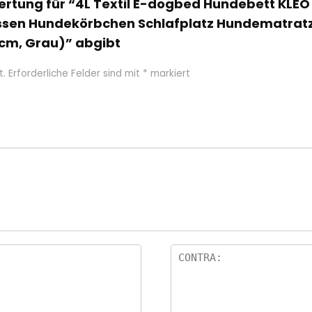
ewertung für “4L Textil E-dogbed Hundebett KLE
sen Hundekörbchen Schlafplatz Hundematratz
 cm, Grau)” abgibt
t.
Erforderliche Felder sind mit
*
markiert