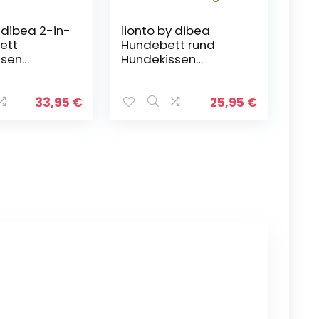
 dibea 2-in-
lionto by dibea
ett
Hundebett rund
ssen
Hundekissen
rbchen
Hundesofa
fa Größe
Katzenbett Donut (L)
60 cm Grau
60 cm Ø Hellgrau
33,95
€
25,95
€