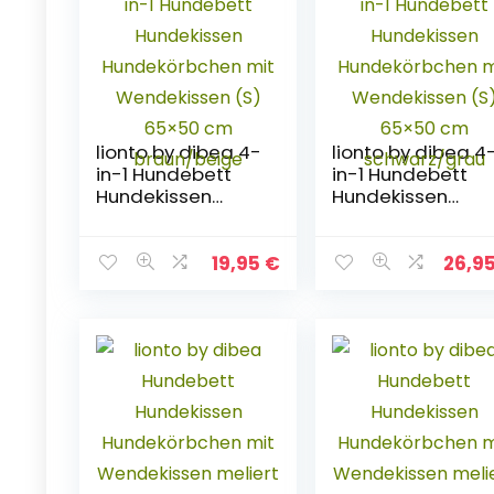
lionto by dibea 4-
lionto by dibea 4
in-1 Hundebett
in-1 Hundebett
Hundekissen
Hundekissen
Hundekörbchen
Hundekörbchen
mit Wendekissen
mit Wendekissen
(S) 65×50 cm
(S) 65×50 cm
19,95
€
26,9
braun/beige
schwarz/grau