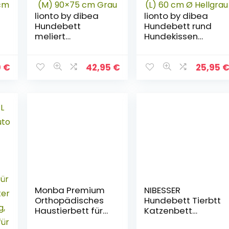
lionto by dibea
lionto by dibea
Hundebett
Hundebett rund
meliert
Hundekissen
Hundekissen
Hundesofa
Hundekörbchen
Katzenbett Donut
Bezug
(L) 60 cm Ø
0
€
42,95
€
25,95
abnehmbar (M)
Hellgrau
90×75 cm Grau
Monba Premium
NIBESSER
Orthopädisches
Hundebett Tierbtt
Haustierbett für
Katzenbett
große und extra
Hundesofa