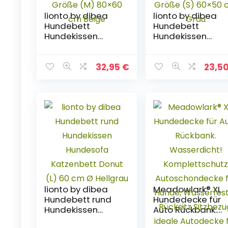
lionto by dibea
lionto by dibea
Hundebett
Hundebett
Hundekissen
Hundekissen
Hundekörbchen
Hundekörbchen
mit Wendekissen
mit Wendekissen
meliert Größe (M)
meliert Größe (S)
32,95
€
23,5
80×60 cm Beige
60×50 cm Grau
lionto by dibea
Meadowlark® XL
Hundebett rund
Hundedecke für
Hundekissen
Auto Rückbank.
Hundesofa
Wasserdicht!