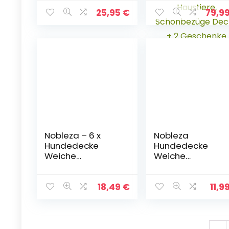
Katzenbett Donut
Komplettschutz
(L) 60 cm Ø
Autoschondecke
25,95
€
79,9
Hellgrau
für Hunde,
Wasserfester
Rücksitz
Sitzbezug, ideale
Autodecke für
Haustiere,
Schonbezüge
Decke + 2
Geschenke
Nobleza – 6 x
Nobleza
Hundedecke
Hundedecke
Weiche
Weiche
Fleecedecke
Fleecedecke
Waschbare Deck
Waschbare Deck
für Haustier
für Haustier
18,49
€
11,9
Hunde Katzen
Hunde Katzen
Welpen Weiche
Welpen Weiche
Warme Matte,
Warme Matte
Grau, 75 * 75 cm
Grau 120 * 100cm
←