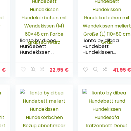
-
lionto by dibea
lionto by dibea
Hundebett
Hundebett
Hundekissen
Hundekissen
Hundekörbchen
Hundekörbchen
mit Wendekissen
mit Wendekissen
(M) 60×48 cm
meliert Größe (L)
5
€
22,95
€
41,95
Farbe
110×80 cm Grau
grau/schwarz