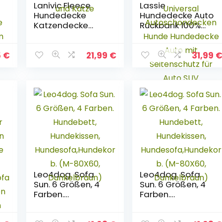
Lanivic Fleece
Lassie
Hundedecke
Hundedecke Auto
Katzendecke
Rückbank 100%
b
Super Softe
wasserabweisen
Warme und
d und rutschfest
Weiche
für Komplett Auto
5
€
21,99
€
31,99
Hundematte für
Hundedecke
Haustier Hund
Rücksitz Universal
m
und Katze
Autoschondecken
Hunde
Hundedecke Auto
mit Seitenschutz
für Auto SUV
Leo4dog. Sofa
Leo4dog. Sofa
Sun. 6 Größen, 4
Sun. 6 Größen, 4
Farben.
Farben.
n
Hundebett,
Hundebett,
e
Hundekissen,
Hundekissen,