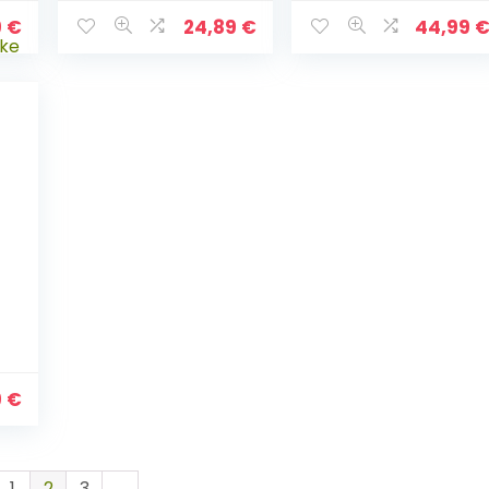
große
Katzensofa
Hunde,Donut
Kissen Flauschig,
9
€
24,89
€
44,99
Hundebett
Weich u.
Weiches Plüsch
Waschbar für
Rundes
Katzen Hunde
Hundesofa mit
Wasserfeste
Unterseite,Hundek
örbchen
waschbar
9
€
1
2
3
→