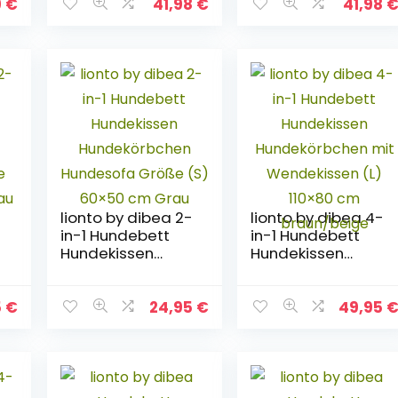
Hundesofa,Hunde
Hundesofa,Hunde
9
€
41,98
€
41,98
korb. (M-80X60,
korb. (M-80X60,
Dunkelbraun)
Dunkelbraun)
5
-
lionto by dibea 2-
lionto by dibea 4-
in-1 Hundebett
in-1 Hundebett
Hundekissen
Hundekissen
Hundekörbchen
Hundekörbchen
e
Hundesofa Größe
mit Wendekissen
(S) 60×50 cm
(L) 110×80 cm
5
€
24,95
€
49,95
Grau
braun/beige