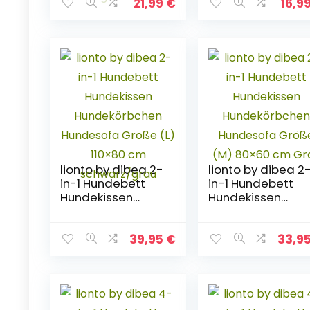
bar Welpendecke
waschbar
21,99
€
16,9
kleine Tierdecke
doppeilseitig für
für Sofa und
Sofa Bett und
Tierbett 75 *
Körbchen Grau 7
100cm 2er Pack
* 100cm
Hellgrau Weiß
lionto by dibea 2-
lionto by dibea 2
in-1 Hundebett
in-1 Hundebett
Hundekissen
Hundekissen
Hundekörbchen
Hundekörbchen
Hundesofa Größe
Hundesofa Größ
(L) 110×80 cm
(M) 80×60 cm
39,95
€
33,9
schwarz/grau
Grau