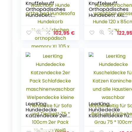
Knuffelwuff
Knuffelwuff
Orthopädisches
Orthopädisches
Hundebett
Hundebett XXL
Madison aus
Amelie Hundekor
Laser
Hundesofa
gestepptem
Hundekissen
102,95
€
122,9
Kunstleder
Hundekörbchen
waschbar Hunde
waschbar grosse
ortho bed
Hunde 120 x 85c
Hundesofa
Grau
Hundekorb
Hundekörbchen
orthopädisch
memory XL 105 x
75cm Schwarz
LeerKing
LeerKing
Hundedecke
Hundedecke
Katzendecke 2er
Kuscheldecke für
Pack Schlafdecke
Katzen Kaninche
maschinenwasch
und alle Haustier