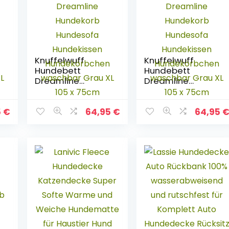
Knuffelwuff
Knuffelwuff
Hundebett
Hundebett
Dreamline
Dreamline
Hundekorb
Hundekorb
Hundesofa
Hundesofa
Hundekissen
Hundekissen
5
€
64,95
€
64,95
Hundekörbchen
Hundekörbchen
L
waschbar Grau XL
waschbar Grau XL
105 x 75cm
105 x 75cm