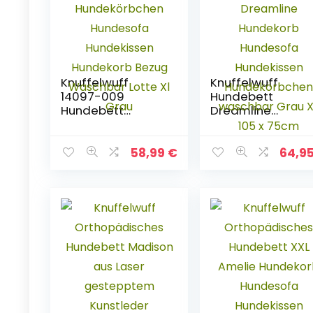
Knuffelwuff
Knuffelwuff
14097-009
Hundebett
Hundebett
Dreamline
Hundekörbchen
Hundekorb
Hundesofa
Hundesofa
Hundekissen
Hundekissen
58,99
€
64,9
Hundekorb Bezug
Hundekörbchen
Waschbar Lotte Xl
waschbar Grau X
Grau
105 x 75cm